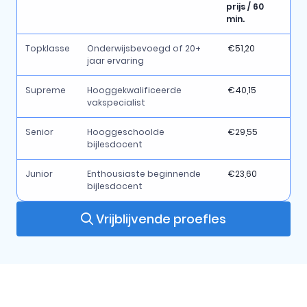
prijs / 60
min.
Topklasse
Onderwijsbevoegd of 20+
€51,20
jaar ervaring
Supreme
Hooggekwalificeerde
€40,15
vakspecialist
Senior
Hooggeschoolde
€29,55
bijlesdocent
Junior
Enthousiaste beginnende
€23,60
bijlesdocent
Vrijblijvende proefles