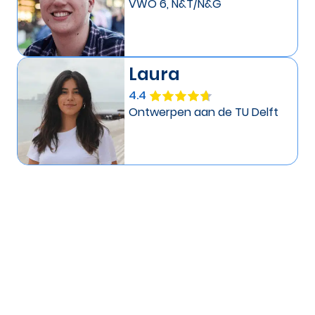
VWO 6, N&T/N&G
Laura
4.4
Ontwerpen aan de TU Delft