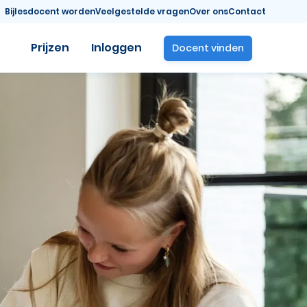
Bijlesdocent worden
Veelgestelde vragen
Over ons
Contact
Prijzen
Inloggen
Docent vinden