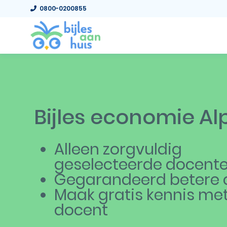
0800-0200855
Bijles economie A
Alleen zorgvuldig
geselecteerde docent
Gegarandeerd betere c
Maak gratis kennis me
docent