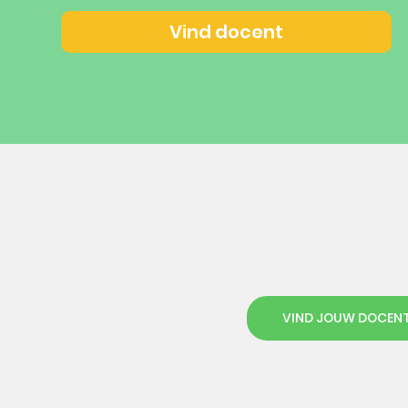
Vind docent
VIND JOUW DOCEN