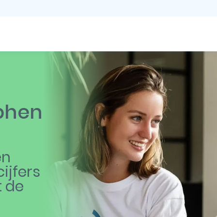
lphen
en
ijfers
t de