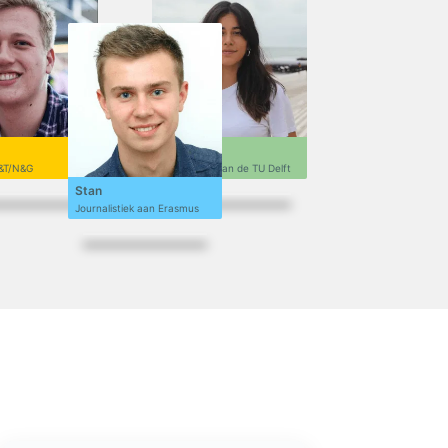
Sofi
&T/N&G
Ontwerpen aan de TU Delft
Stan
Journalistiek aan Erasmus