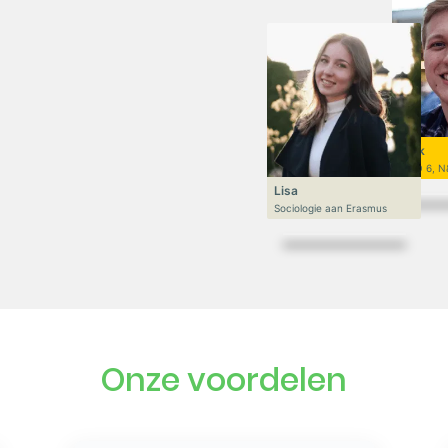
Niek
VWO 6, N
Lisa
Sociologie aan Erasmus
Onze voordelen