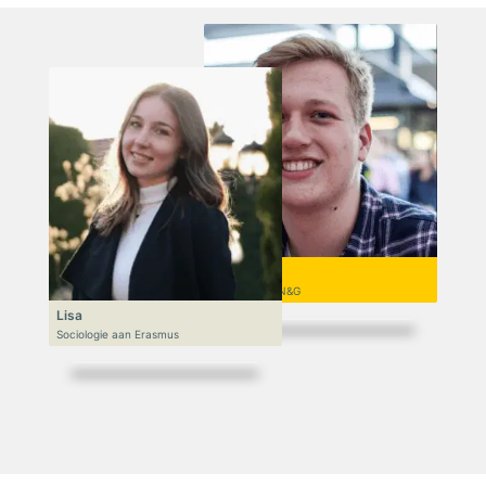
Niek
VWO 6, N&T/N&G
Lisa
Sociologie aan Erasmus