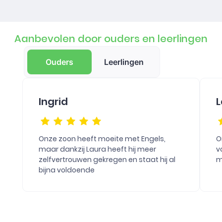
Aanbevolen door ouders en leerlingen
Ouders
Leerlingen
Ingrid
L
Onze zoon heeft moeite met Engels,
O
maar dankzij Laura heeft hij meer
v
zelfvertrouwen gekregen en staat hij al
m
bijna voldoende