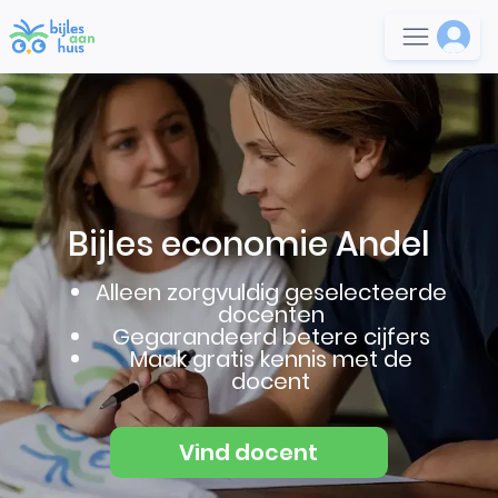
Bijles economie Andel
Alleen zorgvuldig geselecteerde
docenten
Gegarandeerd betere cijfers
Maak gratis kennis met de
docent
Vind docent