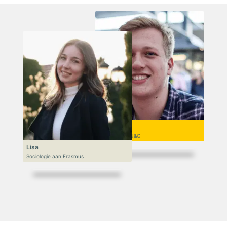
Niek
VWO 6, N&T/N&G
Lisa
Sociologie aan Erasmus