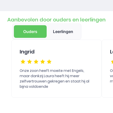
Aanbevolen door ouders en leerlingen
Ouders
Leerlingen
Ingrid
L
Onze zoon heeft moeite met Engels,
O
maar dankzij Laura heeft hij meer
v
zelfvertrouwen gekregen en staat hij al
m
bijna voldoende