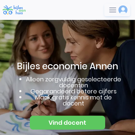
Bijles economie Annen
Alleen zorgvuldig geselecteerde
docenten
Gegarandeerd betere cijfers
Maak gratis kennis met de
docent
Vind docent