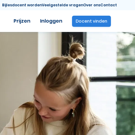
Bijlesdocent worden
Veelgestelde vragen
Over ons
Contact
Prijzen
Inloggen
Docent vinden