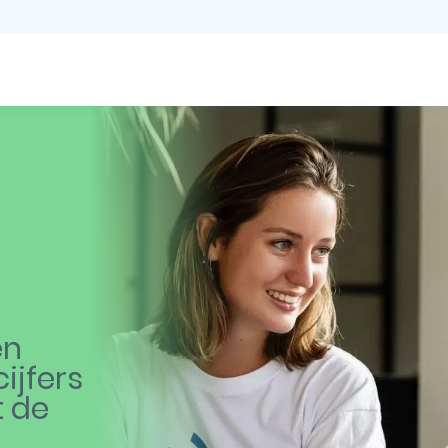
en
ijfers
t de