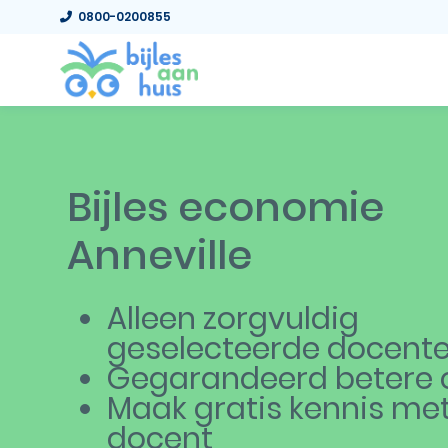
0800-0200855
Bijles economie
Anneville
Alleen zorgvuldig
geselecteerde docent
Gegarandeerd betere c
Maak gratis kennis me
docent