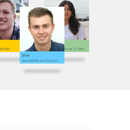
Sofi
&T/N&G
Ontwerpen aan de TU Delft
Stan
Journalistiek aan Erasmus