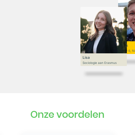
Niek
VWO 6, N
Lisa
Sociologie aan Erasmus
Onze voordelen