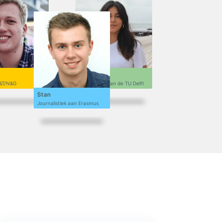
Sofi
&T/N&G
Ontwerpen aan de TU Delft
Stan
Journalistiek aan Erasmus