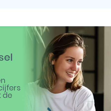
sel
en
ijfers
t de