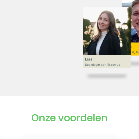
Niek
VWO 6, N
Lisa
Sociologie aan Erasmus
Onze voordelen