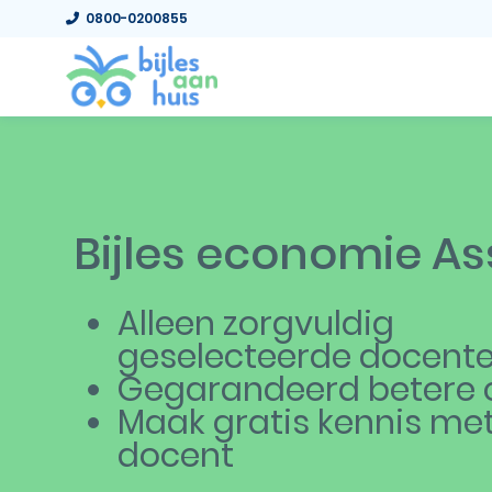
0800-0200855
Bijles economie As
Alleen zorgvuldig
geselecteerde docent
Gegarandeerd betere c
Maak gratis kennis me
docent