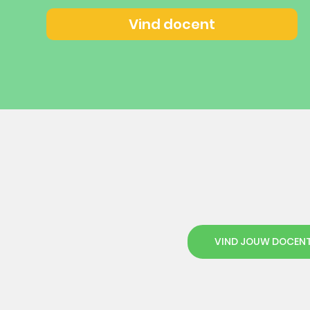
Vind docent
VIND JOUW DOCEN