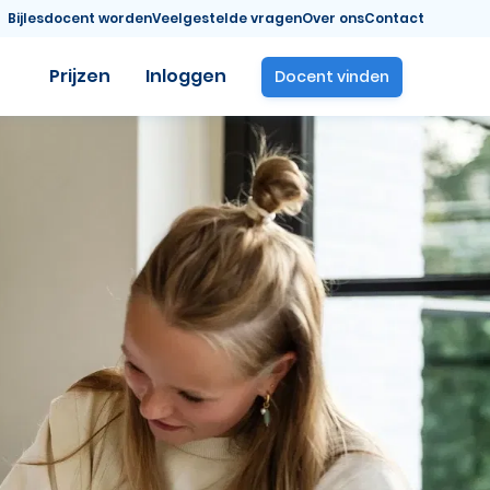
Bijlesdocent worden
Veelgestelde vragen
Over ons
Contact
Prijzen
Inloggen
Docent vinden