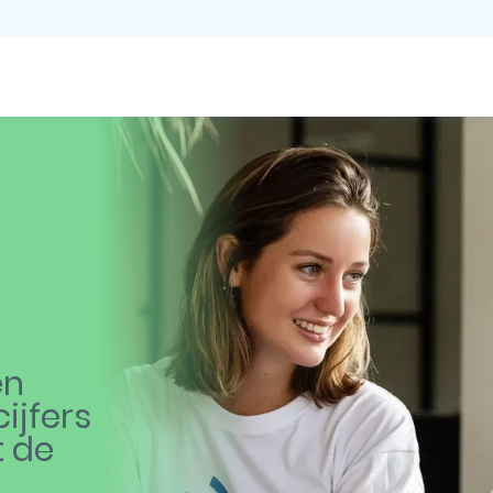
en
ijfers
t de