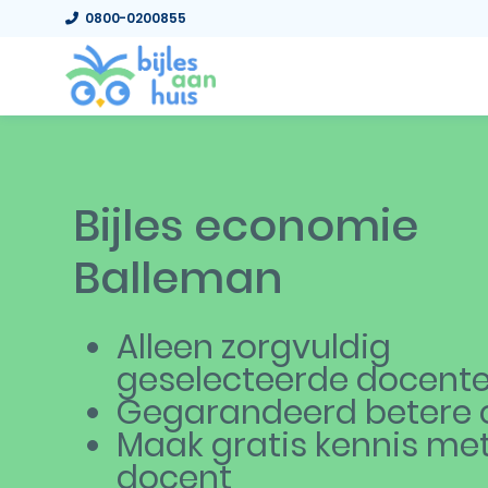
0800-0200855
Bijles economie
Balleman
Alleen zorgvuldig
geselecteerde docent
Gegarandeerd betere c
Maak gratis kennis me
docent