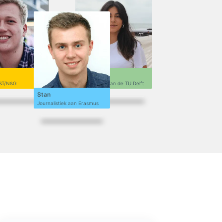
Sofi
&T/N&G
Ontwerpen aan de TU Delft
Stan
Journalistiek aan Erasmus