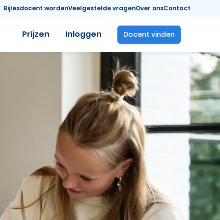
Bijlesdocent worden
Veelgestelde vragen
Over ons
Contact
Prijzen
Inloggen
Docent vinden