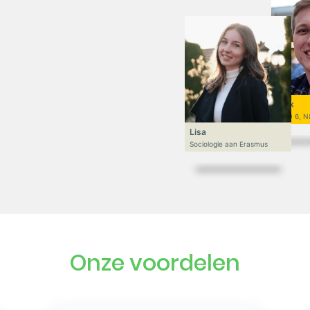
Niek
VWO 6, N
Lisa
Sociologie aan Erasmus
Onze voordelen