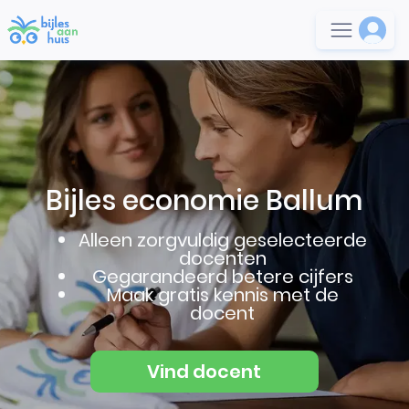
Bijles economie Ballum
Alleen zorgvuldig geselecteerde
docenten
Gegarandeerd betere cijfers
Maak gratis kennis met de
docent
Vind docent