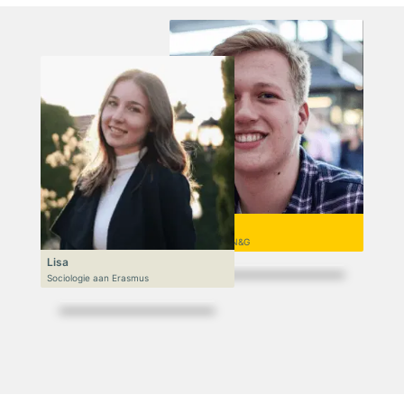
Niek
VWO 6, N&T/N&G
Lisa
Sociologie aan Erasmus