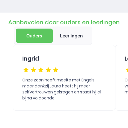
Aanbevolen door ouders en leerlingen
Ouders
Leerlingen
Ingrid
L
Onze zoon heeft moeite met Engels,
O
maar dankzij Laura heeft hij meer
v
zelfvertrouwen gekregen en staat hij al
m
bijna voldoende