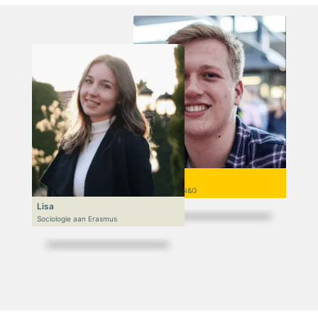
Niek
VWO 6, N&T/N&G
Lisa
Sociologie aan Erasmus