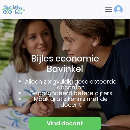
Bijles economie
Bavinkel
Alleen zorgvuldig geselecteerde
docenten
Gegarandeerd betere cijfers
Maak gratis kennis met de
docent
Vind docent