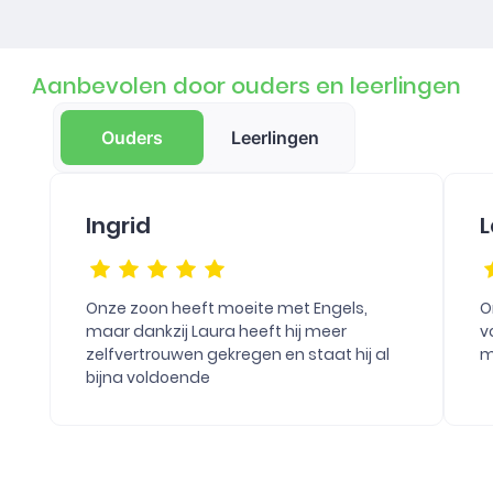
Aanbevolen door ouders en leerlingen
Ouders
Leerlingen
Ingrid
L
Onze zoon heeft moeite met Engels,
O
maar dankzij Laura heeft hij meer
v
zelfvertrouwen gekregen en staat hij al
m
bijna voldoende