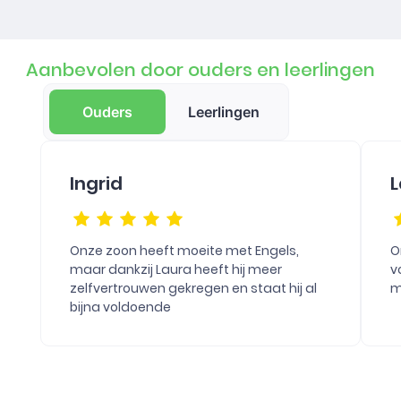
Aanbevolen door ouders en leerlingen
Ouders
Leerlingen
Ingrid
L
Onze zoon heeft moeite met Engels,
O
maar dankzij Laura heeft hij meer
v
zelfvertrouwen gekregen en staat hij al
m
bijna voldoende