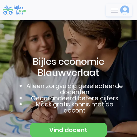
Bijles economie
Blauwverlaat
Alleen zorgvuldig geselecteerde
docenten
Gegarandeerd betere cijfers
Maak gratis kennis met de
docent
Vind docent