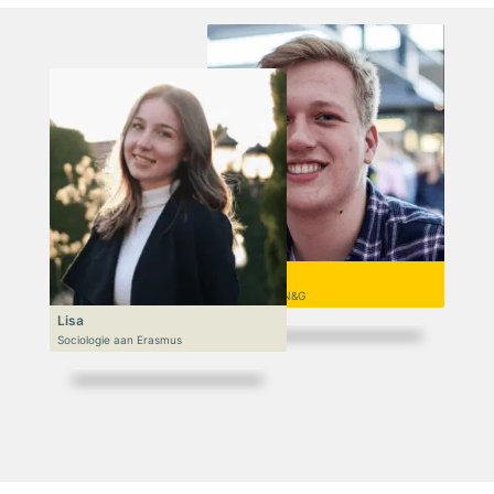
Niek
VWO 6, N&T/N&G
Lisa
Sociologie aan Erasmus