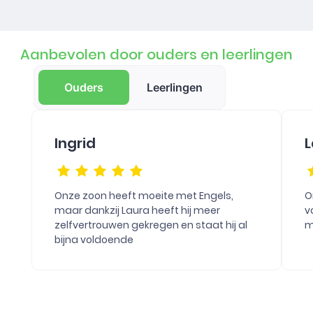
Aanbevolen door ouders en leerlingen
Ouders
Leerlingen
Ingrid
L
Onze zoon heeft moeite met Engels,
O
maar dankzij Laura heeft hij meer
v
zelfvertrouwen gekregen en staat hij al
m
bijna voldoende