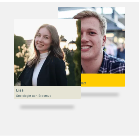
Niek
VWO 6, N&T/N&G
Lisa
Sociologie aan Erasmus