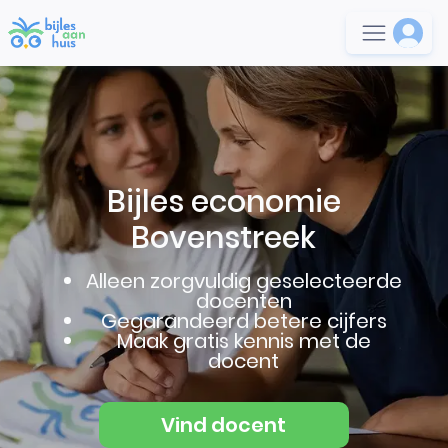
Bijles economie
Bovenstreek
Alleen zorgvuldig geselecteerde
docenten
Gegarandeerd betere cijfers
Maak gratis kennis met de
docent
Vind docent