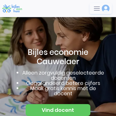
Bijles economie
Cauwelaer
Alleen zorgvuldig geselecteerde
docenten
Gegarandeerd betere cijfers
Maak gratis kennis met de
docent
Vind docent