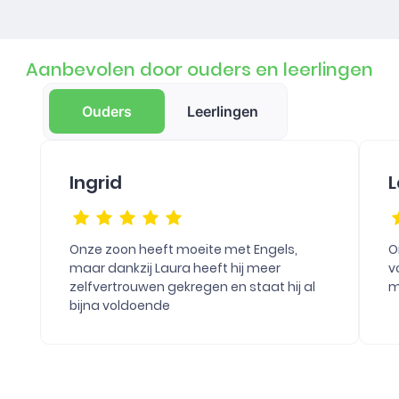
Aanbevolen door ouders en leerlingen
Ouders
Leerlingen
Ingrid
L
Onze zoon heeft moeite met Engels,
O
maar dankzij Laura heeft hij meer
v
zelfvertrouwen gekregen en staat hij al
m
bijna voldoende