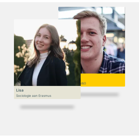
Niek
VWO 6, N&T/N&G
Lisa
Sociologie aan Erasmus