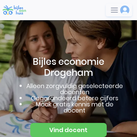
Bijles economie
Drogeham
Alleen zorgvuldig geselecteerde
docenten
Gegarandeerd betere cijfers
Maak gratis kennis met de
docent
Vind docent