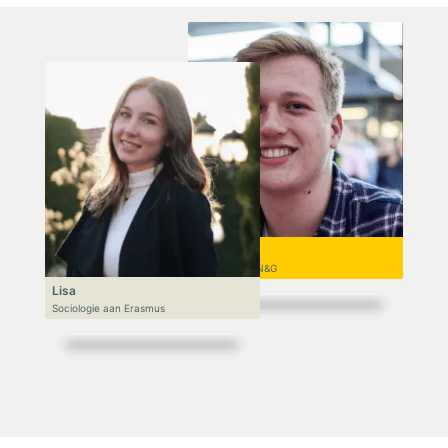
Niek
VWO 6, N&T/N&G
Lisa
Sociologie aan Erasmus