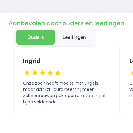
Aanbevolen door ouders en leerlingen
Ouders
Leerlingen
Ingrid
L
Onze zoon heeft moeite met Engels,
O
maar dankzij Laura heeft hij meer
v
zelfvertrouwen gekregen en staat hij al
m
bijna voldoende