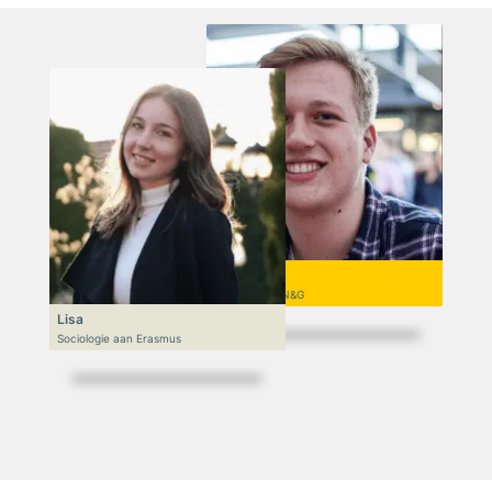
Niek
VWO 6, N&T/N&G
Lisa
Sociologie aan Erasmus