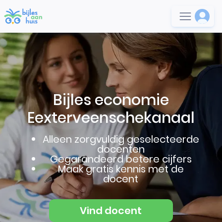
Bijles economie
Eexterveenschekanaal
Alleen zorgvuldig geselecteerde
docenten
Gegarandeerd betere cijfers
Maak gratis kennis met de
docent
Vind docent