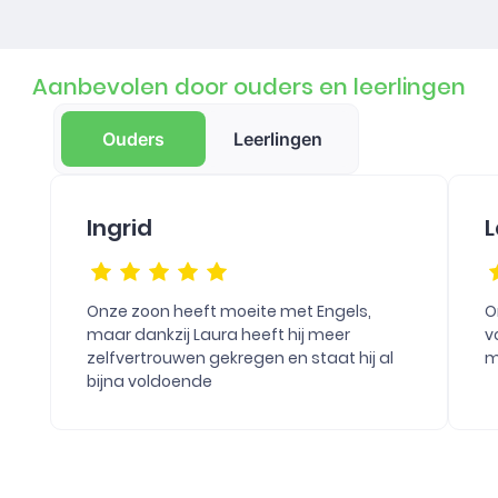
Aanbevolen door ouders en leerlingen
Ouders
Leerlingen
Ingrid
L
Onze zoon heeft moeite met Engels,
O
maar dankzij Laura heeft hij meer
v
zelfvertrouwen gekregen en staat hij al
m
bijna voldoende