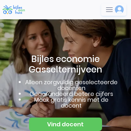
Bijles economie
Gasselternijveen
Alleen zorgvuldig geselecteerde
docenten
Gegarandeerd betere cijfers
Maak gratis kennis met de
docent
Vind docent