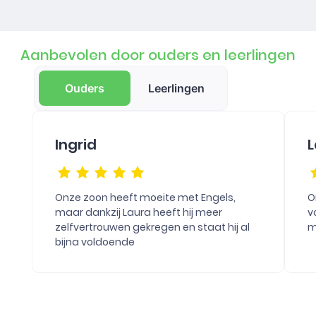
Aanbevolen door ouders en leerlingen
Ouders
Leerlingen
Ingrid
L
Onze zoon heeft moeite met Engels,
O
maar dankzij Laura heeft hij meer
v
zelfvertrouwen gekregen en staat hij al
m
bijna voldoende