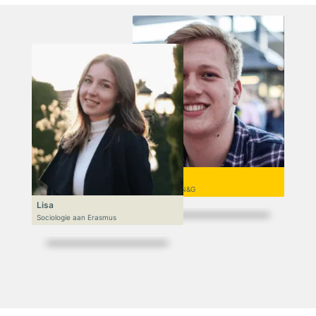
Niek
VWO 6, N&T/N&G
Lisa
Sociologie aan Erasmus