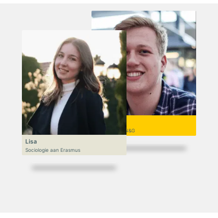
Niek
VWO 6, N&T/N&G
Lisa
Sociologie aan Erasmus