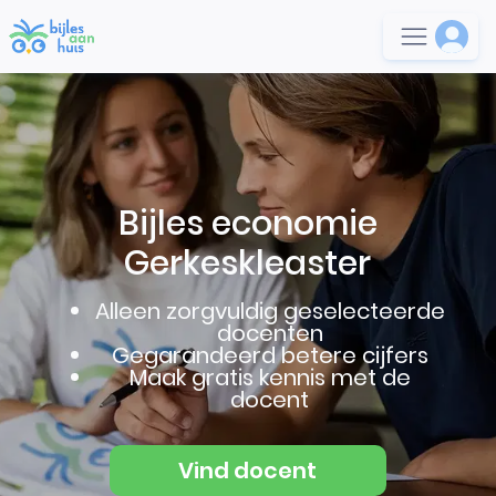
Bijles economie
Gerkeskleaster
Alleen zorgvuldig geselecteerde
docenten
Gegarandeerd betere cijfers
Maak gratis kennis met de
docent
Vind docent