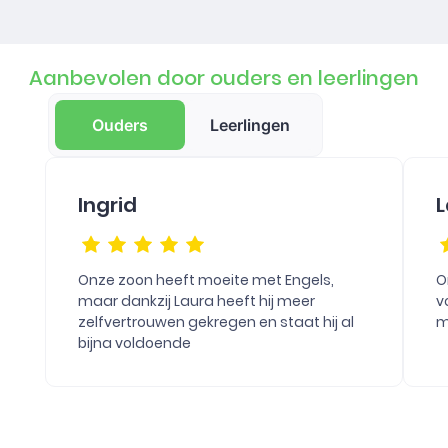
Aanbevolen door ouders en leerlingen
Ouders
Leerlingen
Ingrid
L
Onze zoon heeft moeite met Engels,
O
maar dankzij Laura heeft hij meer
v
zelfvertrouwen gekregen en staat hij al
m
bijna voldoende