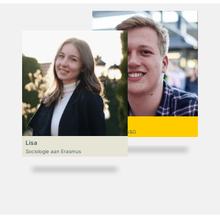
Niek
VWO 6, N&T/N&G
Lisa
Sociologie aan Erasmus