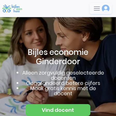
Bijles economie
Ginderdoor
Alleen zorgvuldig geselecteerde
docenten
Gegarandeerd betere cijfers
Maak gratis kennis met de
docent
Vind docent