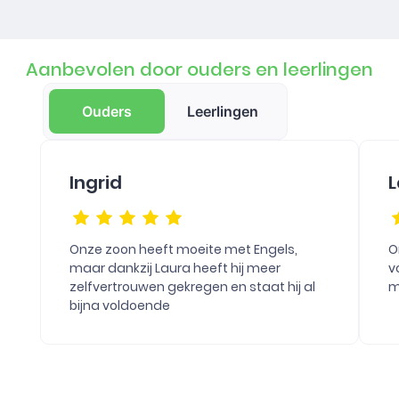
Aanbevolen door ouders en leerlingen
Ouders
Leerlingen
Ingrid
L
Onze zoon heeft moeite met Engels,
O
maar dankzij Laura heeft hij meer
v
zelfvertrouwen gekregen en staat hij al
m
bijna voldoende