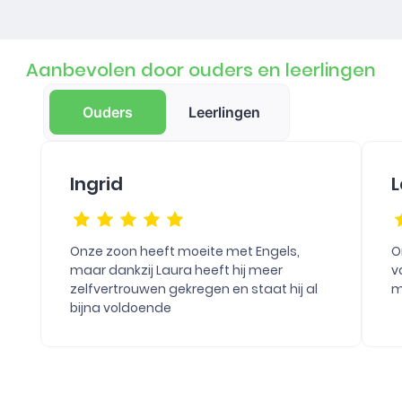
Aanbevolen door ouders en leerlingen
Ouders
Leerlingen
Ingrid
L
Onze zoon heeft moeite met Engels,
O
maar dankzij Laura heeft hij meer
v
zelfvertrouwen gekregen en staat hij al
m
bijna voldoende