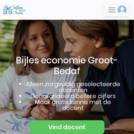
Bijles economie Groot-
Bedaf
Alleen zorgvuldig geselecteerde
docenten
Gegarandeerd betere cijfers
Maak gratis kennis met de
docent
Vind docent