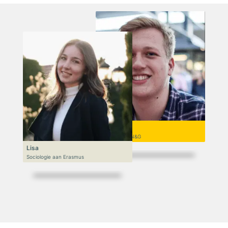
Niek
VWO 6, N&T/N&G
Lisa
Sociologie aan Erasmus