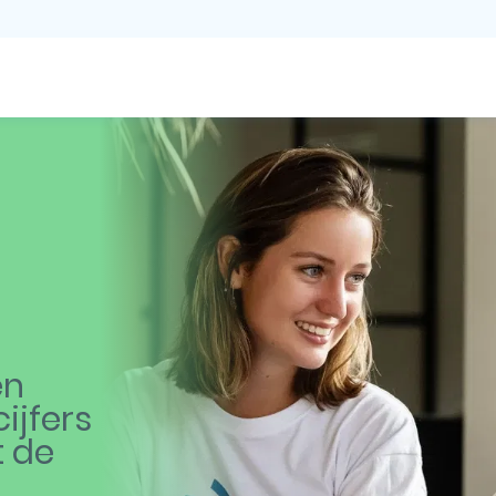
en
ijfers
t de