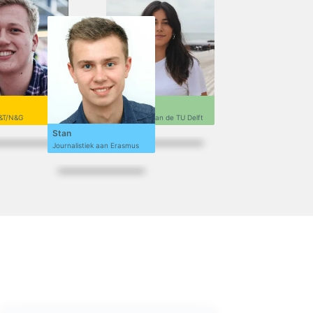
Sofi
&T/N&G
Ontwerpen aan de TU Delft
Stan
Journalistiek aan Erasmus