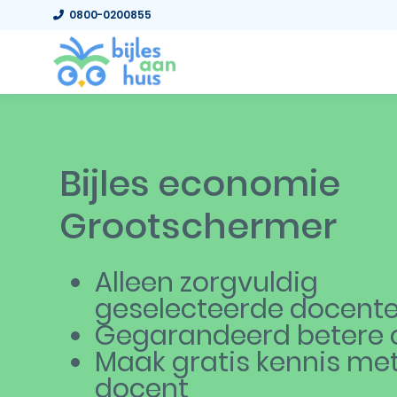
0800-0200855
Bijles economie
Grootschermer
Alleen zorgvuldig
geselecteerde docent
Gegarandeerd betere c
Maak gratis kennis me
docent