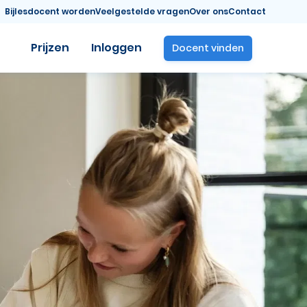
Bijlesdocent worden
Veelgestelde vragen
Over ons
Contact
Prijzen
Inloggen
Docent vinden