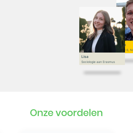
Niek
VWO 6, N
Lisa
Sociologie aan Erasmus
Onze voordelen