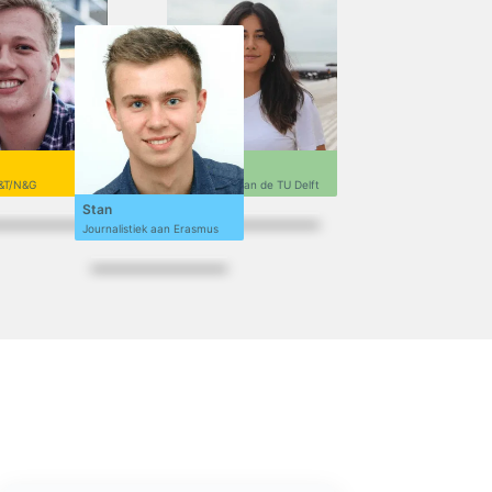
Sofi
&T/N&G
Ontwerpen aan de TU Delft
Stan
Journalistiek aan Erasmus