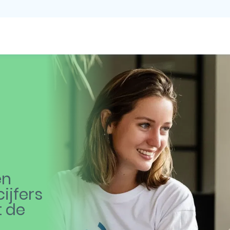
en
ijfers
t de