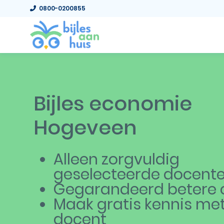
0800-0200855
Bijles economie
Hogeveen
Alleen zorgvuldig
geselecteerde docent
Gegarandeerd betere c
Maak gratis kennis me
docent