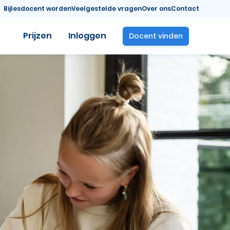
Bijlesdocent worden
Veelgestelde vragen
Over ons
Contact
Prijzen
Inloggen
Docent vinden