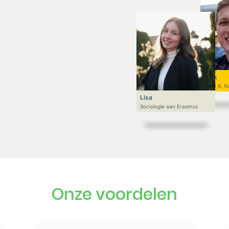
Niek
VWO 6, N
Lisa
Sociologie aan Erasmus
Onze voordelen