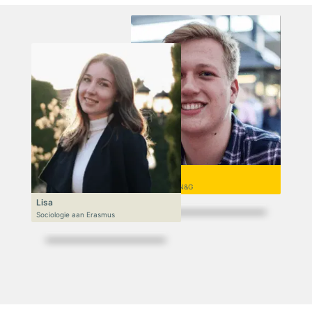
Niek
VWO 6, N&T/N&G
Lisa
Sociologie aan Erasmus