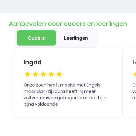
Aanbevolen door ouders en leerlingen
Ouders
Leerlingen
Ingrid
L
Onze zoon heeft moeite met Engels,
O
maar dankzij Laura heeft hij meer
v
zelfvertrouwen gekregen en staat hij al
m
bijna voldoende