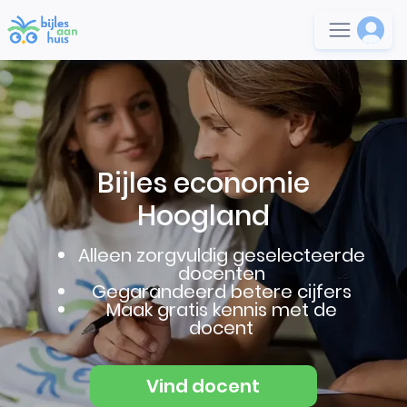
Bijles economie
Hoogland
Alleen zorgvuldig geselecteerde
docenten
Gegarandeerd betere cijfers
Maak gratis kennis met de
docent
Vind docent