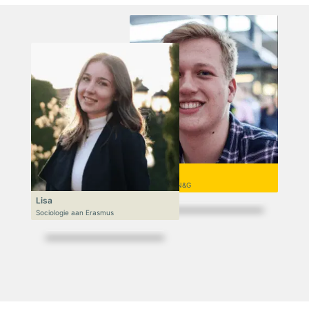
Niek
VWO 6, N&T/N&G
Lisa
Sociologie aan Erasmus