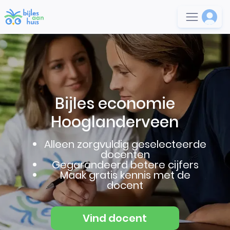
Bijles economie
Hooglanderveen
Alleen zorgvuldig geselecteerde
docenten
Gegarandeerd betere cijfers
Maak gratis kennis met de
docent
Vind docent