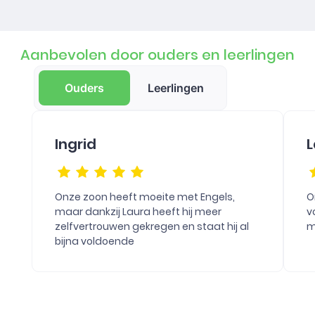
Aanbevolen door ouders en leerlingen
Ouders
Leerlingen
Ingrid
L
Onze zoon heeft moeite met Engels,
O
maar dankzij Laura heeft hij meer
v
zelfvertrouwen gekregen en staat hij al
m
bijna voldoende