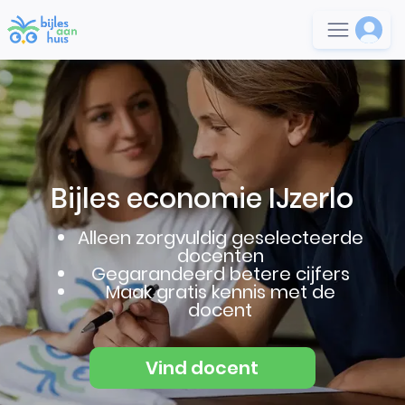
Bijles economie IJzerlo
Alleen zorgvuldig geselecteerde
docenten
Gegarandeerd betere cijfers
Maak gratis kennis met de
docent
Vind docent