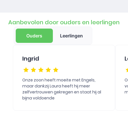
Aanbevolen door ouders en leerlingen
Ouders
Leerlingen
Ingrid
L
Onze zoon heeft moeite met Engels,
O
maar dankzij Laura heeft hij meer
v
zelfvertrouwen gekregen en staat hij al
m
bijna voldoende