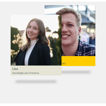
Niek
VWO 6, N&T/N&G
Lisa
Sociologie aan Erasmus