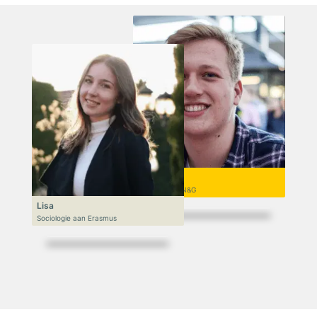
Niek
VWO 6, N&T/N&G
Lisa
Sociologie aan Erasmus