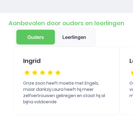
Aanbevolen door ouders en leerlingen
Ouders
Leerlingen
Ingrid
L
Onze zoon heeft moeite met Engels,
O
maar dankzij Laura heeft hij meer
v
zelfvertrouwen gekregen en staat hij al
m
bijna voldoende