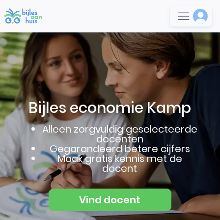
Bijles economie Kamp
Alleen zorgvuldig geselecteerde
docenten
Gegarandeerd betere cijfers
Maak gratis kennis met de
docent
Vind docent