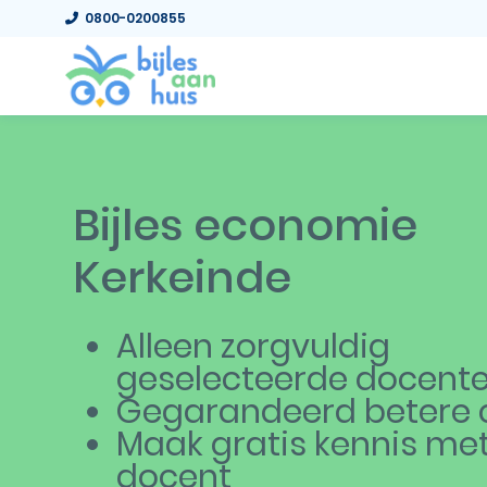
0800-0200855
Bijles economie
Kerkeinde
Alleen zorgvuldig
geselecteerde docent
Gegarandeerd betere c
Maak gratis kennis me
docent