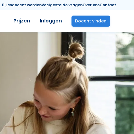
Bijlesdocent worden
Veelgestelde vragen
Over ons
Contact
Prijzen
Inloggen
Docent vinden