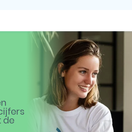
en
ijfers
t de