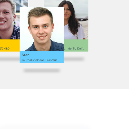
Sofi
&T/N&G
Ontwerpen aan de TU Delft
Stan
Journalistiek aan Erasmus