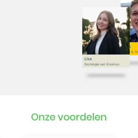
Niek
VWO 6, N
Lisa
Sociologie aan Erasmus
Onze voordelen