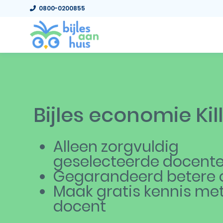
0800-0200855
Bijles economie Kil
Alleen zorgvuldig
geselecteerde docent
Gegarandeerd betere c
Maak gratis kennis me
docent