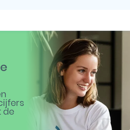
le
en
ijfers
t de