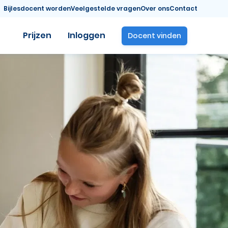
Bijlesdocent worden
Veelgestelde vragen
Over ons
Contact
Prijzen
Inloggen
Docent vinden