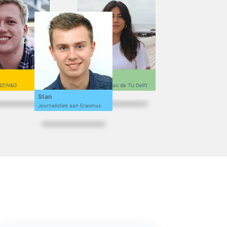
Sofi
&T/N&G
Ontwerpen aan de TU Delft
Stan
Journalistiek aan Erasmus