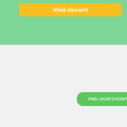
Vind docent
VIND JOUW DOCEN