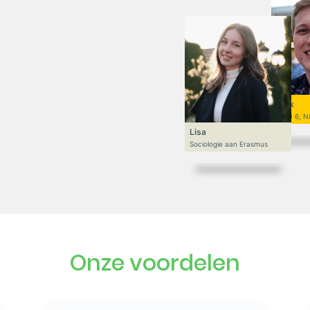
Niek
VWO 6, N
Lisa
Sociologie aan Erasmus
Onze voordelen