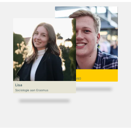
Niek
VWO 6, N&T/N&G
Lisa
Sociologie aan Erasmus