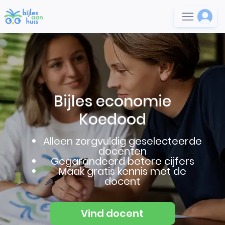
Bijles economie
Koedood
Alleen zorgvuldig geselecteerde
docenten
Gegarandeerd betere cijfers
Maak gratis kennis met de
docent
Vind docent