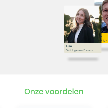
Niek
VWO 6, N
Lisa
Sociologie aan Erasmus
Onze voordelen