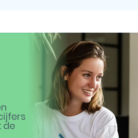
en
ijfers
t de