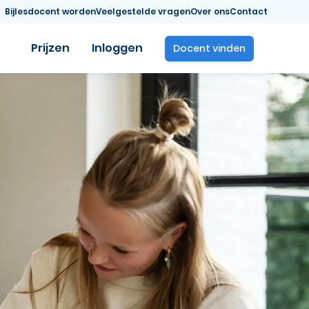
Bijlesdocent worden
Veelgestelde vragen
Over ons
Contact
Prijzen
Inloggen
Docent vinden