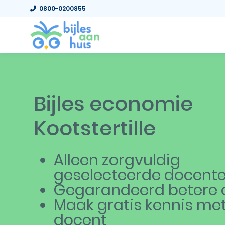
0800-0200855
Bijles economie
Kootstertille
Alleen zorgvuldig
geselecteerde docent
Gegarandeerd betere c
Maak gratis kennis me
docent