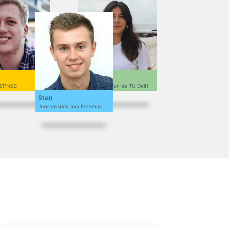
Sofi
&T/N&G
Ontwerpen aan de TU Delft
Stan
Journalistiek aan Erasmus