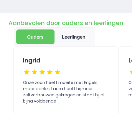
Aanbevolen door ouders en leerlingen
Ouders
Leerlingen
Ingrid
L
Onze zoon heeft moeite met Engels,
O
maar dankzij Laura heeft hij meer
v
zelfvertrouwen gekregen en staat hij al
m
bijna voldoende