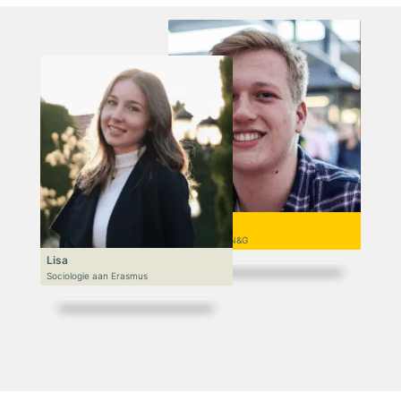
Niek
VWO 6, N&T/N&G
Lisa
Sociologie aan Erasmus