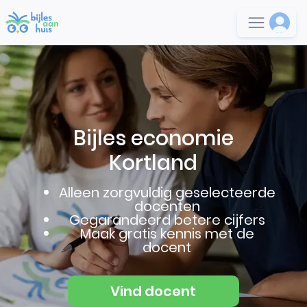
Bijles economie
Kortland
Alleen zorgvuldig geselecteerde
docenten
Gegarandeerd betere cijfers
Maak gratis kennis met de
docent
Vind docent