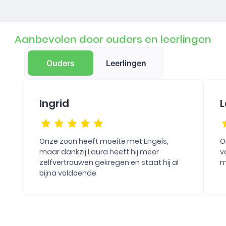
Aanbevolen door ouders en leerlingen
Ouders
Leerlingen
Ingrid
L
Onze zoon heeft moeite met Engels,
O
maar dankzij Laura heeft hij meer
v
zelfvertrouwen gekregen en staat hij al
m
bijna voldoende