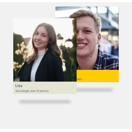
Niek
VWO 6, N&T/N&G
Lisa
Sociologie aan Erasmus