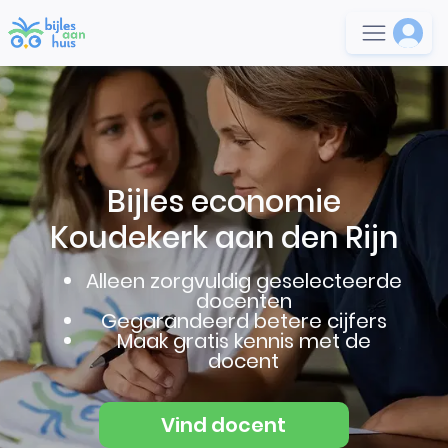
Bijles economie
Koudekerk aan den Rijn
Alleen zorgvuldig geselecteerde
docenten
Gegarandeerd betere cijfers
Maak gratis kennis met de
docent
Vind docent