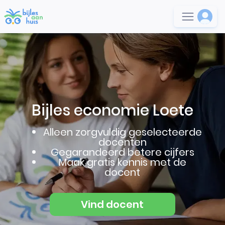
Bijles economie Loete
Alleen zorgvuldig geselecteerde
docenten
Gegarandeerd betere cijfers
Maak gratis kennis met de
docent
Vind docent