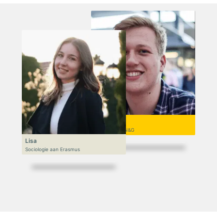
Niek
VWO 6, N&T/N&G
Lisa
Sociologie aan Erasmus