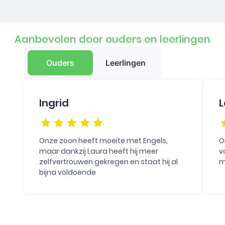
Aanbevolen door ouders en leerlingen
Ouders
Leerlingen
Ingrid
L
Onze zoon heeft moeite met Engels,
O
maar dankzij Laura heeft hij meer
v
zelfvertrouwen gekregen en staat hij al
m
bijna voldoende