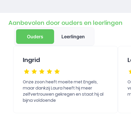
Aanbevolen door ouders en leerlingen
Ouders
Leerlingen
Ingrid
L
Onze zoon heeft moeite met Engels,
O
maar dankzij Laura heeft hij meer
v
zelfvertrouwen gekregen en staat hij al
m
bijna voldoende