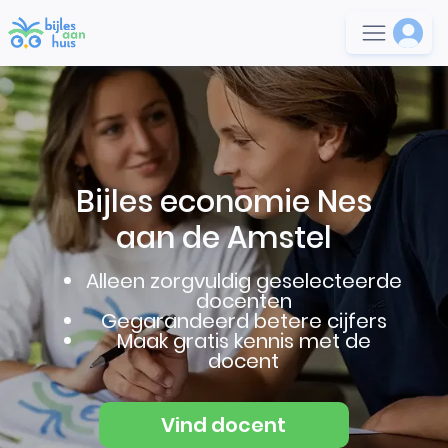
Bijles economie Nes
aan de Amstel
Alleen zorgvuldig geselecteerde
docenten
Gegarandeerd betere cijfers
Maak gratis kennis met de
docent
Vind docent