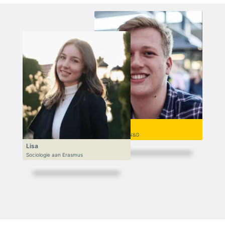
Niek
VWO 6, N&T/N&G
Lisa
Sociologie aan Erasmus