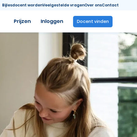
Bijlesdocent worden
Veelgestelde vragen
Over ons
Contact
Prijzen
Inloggen
Docent vinden