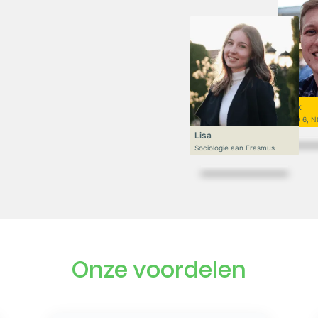
Niek
VWO 6, N
Lisa
Sociologie aan Erasmus
Onze voordelen