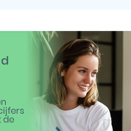
ud
en
ijfers
t de