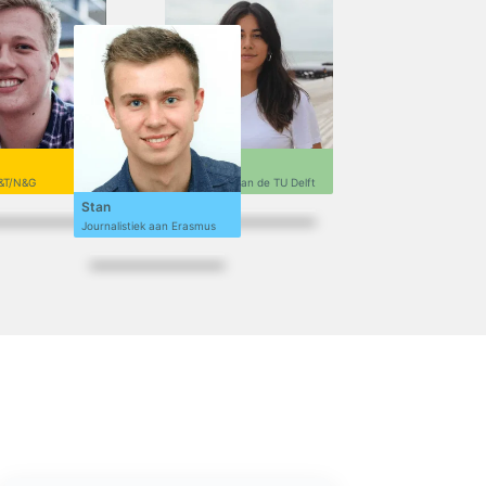
Sofi
&T/N&G
Ontwerpen aan de TU Delft
Stan
Journalistiek aan Erasmus