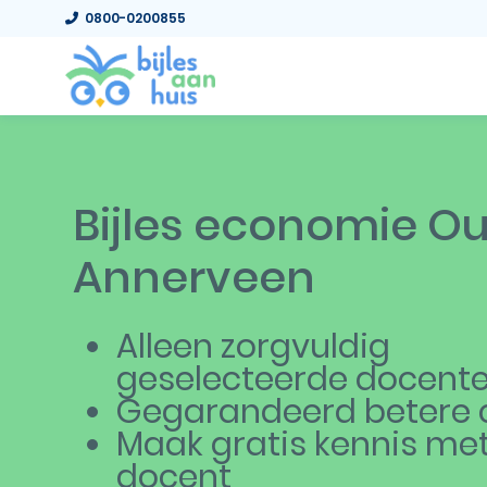
0800-0200855
Bijles economie O
Annerveen
Alleen zorgvuldig
geselecteerde docent
Gegarandeerd betere c
Maak gratis kennis me
docent