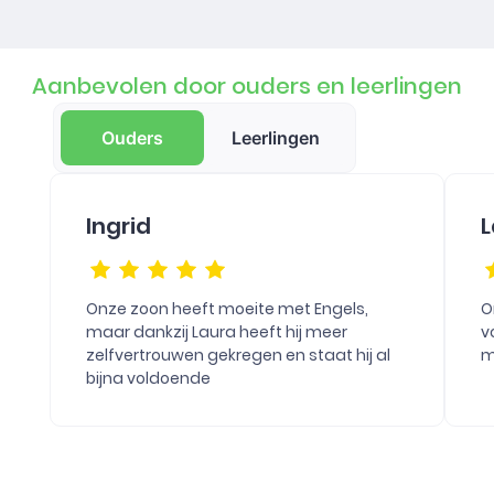
Aanbevolen door ouders en leerlingen
Ouders
Leerlingen
Ingrid
L
Onze zoon heeft moeite met Engels,
O
maar dankzij Laura heeft hij meer
v
zelfvertrouwen gekregen en staat hij al
m
bijna voldoende