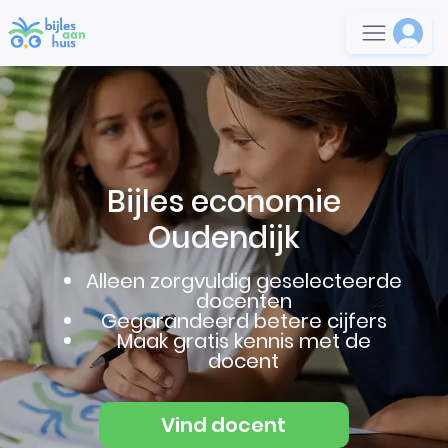
Bijles economie
Oudendijk
Alleen zorgvuldig geselecteerde
docenten
Gegarandeerd betere cijfers
Maak gratis kennis met de
docent
Vind docent