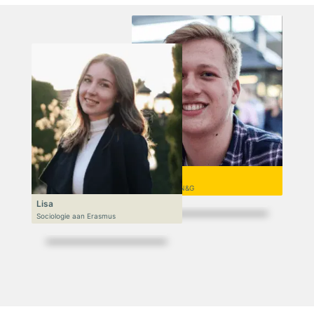
Niek
VWO 6, N&T/N&G
Lisa
Sociologie aan Erasmus