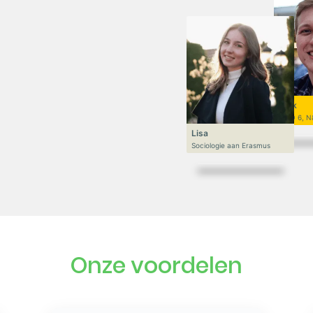
Niek
VWO 6, N
Lisa
Sociologie aan Erasmus
Onze voordelen