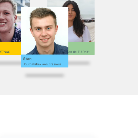
Sofi
&T/N&G
Ontwerpen aan de TU Delft
Stan
Journalistiek aan Erasmus