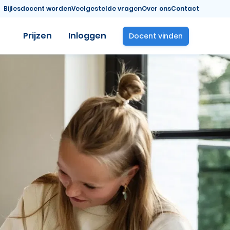
Bijlesdocent worden
Veelgestelde vragen
Over ons
Contact
Prijzen
Inloggen
Docent vinden