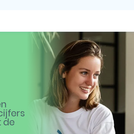
en
ijfers
t de