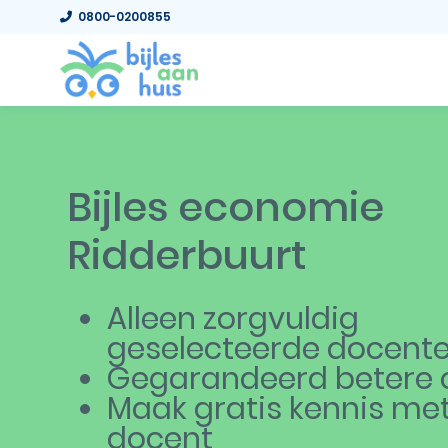
0800-0200855
Bijles economie
Ridderbuurt
Alleen zorgvuldig
geselecteerde docent
Gegarandeerd betere c
Maak gratis kennis me
docent