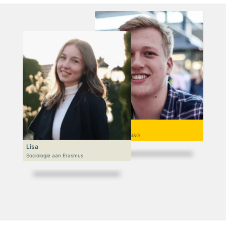
Niek
VWO 6, N&T/N&G
Lisa
Sociologie aan Erasmus