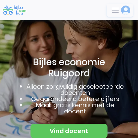
Bijles economie
Ruigoord
Alleen zorgvuldig geselecteerde
docenten
Gegarandeerd betere cijfers
Maak gratis kennis met de
docent
Vind docent