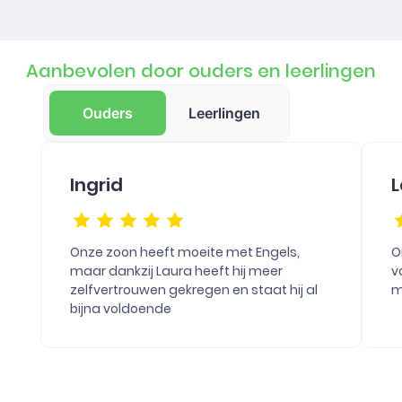
Aanbevolen door ouders en leerlingen
Ouders
Leerlingen
Ingrid
L
Onze zoon heeft moeite met Engels,
O
maar dankzij Laura heeft hij meer
v
zelfvertrouwen gekregen en staat hij al
m
bijna voldoende