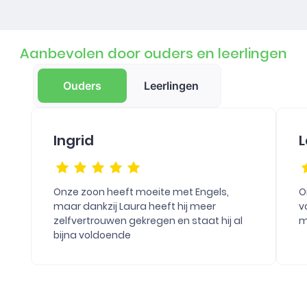
Aanbevolen door ouders en leerlingen
Ouders
Leerlingen
Ingrid
L
Onze zoon heeft moeite met Engels,
O
maar dankzij Laura heeft hij meer
v
zelfvertrouwen gekregen en staat hij al
m
bijna voldoende