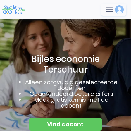
Bijles economie
Terschuur
Alleen zorgvuldig geselecteerde
docenten
Gegarandeerd betere cijfers
Maak gratis kennis met de
docent
Vind docent