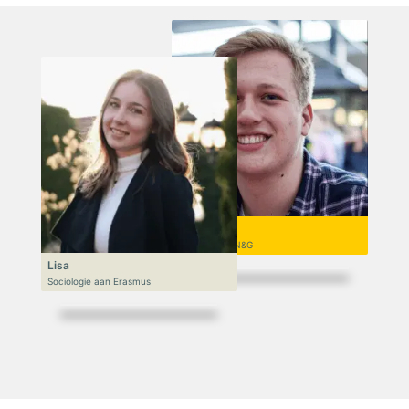
Niek
VWO 6, N&T/N&G
Lisa
Sociologie aan Erasmus