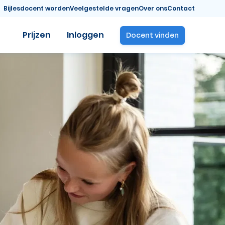
Bijlesdocent worden
Veelgestelde vragen
Over ons
Contact
Prijzen
Inloggen
Docent vinden