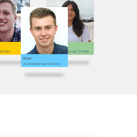
Sofi
&T/N&G
Ontwerpen aan de TU Delft
Stan
Journalistiek aan Erasmus