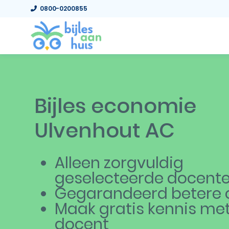
0800-0200855
Bijles economie
Ulvenhout AC
Alleen zorgvuldig
geselecteerde docent
Gegarandeerd betere c
Maak gratis kennis me
docent