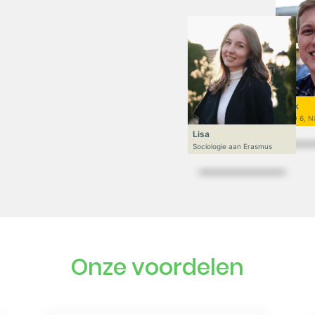
Niek
VWO 6, N
Lisa
Sociologie aan Erasmus
Onze voordelen