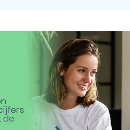
en
ijfers
t de