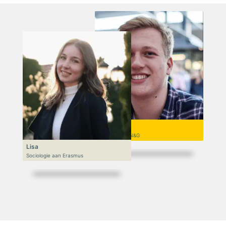
Niek
VWO 6, N&T/N&G
Lisa
Sociologie aan Erasmus