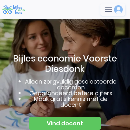
Bijles economie Voorste
Diesdonk
Alleen zorgvuldig geselecteerde
docenten
Gegarandeerd betere cijfers
Maak gratis kennis met de
docent
Vind docent