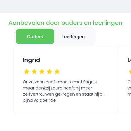
Aanbevolen door ouders en leerlingen
Ouders
Leerlingen
Ingrid
L
Onze zoon heeft moeite met Engels,
O
maar dankzij Laura heeft hij meer
v
zelfvertrouwen gekregen en staat hij al
m
bijna voldoende