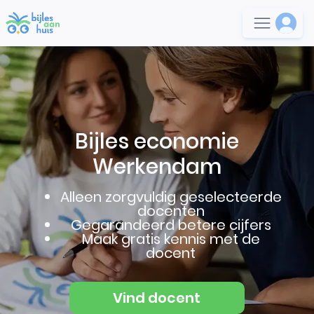
Bijles economie
Werkendam
Alleen zorgvuldig geselecteerde
docenten
Gegarandeerd betere cijfers
Maak gratis kennis met de
docent
Vind docent