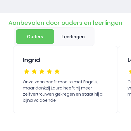
Aanbevolen door ouders en leerlingen
Ouders
Leerlingen
Ingrid
L
Onze zoon heeft moeite met Engels,
O
maar dankzij Laura heeft hij meer
v
zelfvertrouwen gekregen en staat hij al
m
bijna voldoende