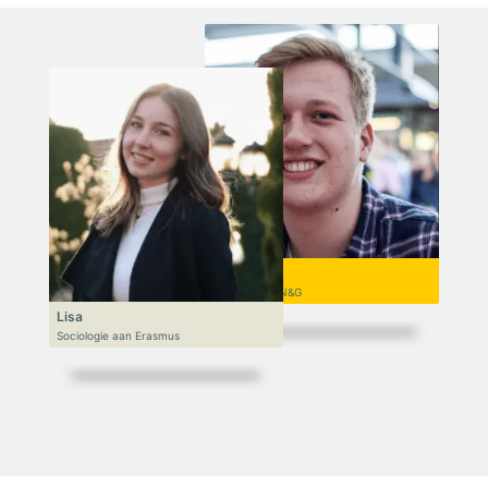
Niek
VWO 6, N&T/N&G
Lisa
Sociologie aan Erasmus