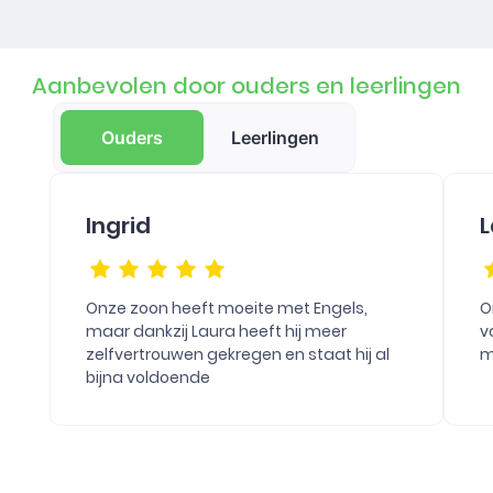
Aanbevolen door ouders en leerlingen
Ouders
Leerlingen
Ingrid
L
Onze zoon heeft moeite met Engels,
O
maar dankzij Laura heeft hij meer
v
zelfvertrouwen gekregen en staat hij al
m
bijna voldoende