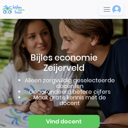
Bijles economie
Zeijerveld
Alleen zorgvuldig geselecteerde
docenten
Gegarandeerd betere cijfers
Maak gratis kennis met de
docent
Vind docent