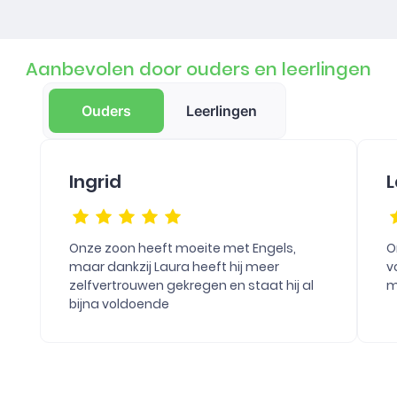
Aanbevolen door ouders en leerlingen
Ouders
Leerlingen
Ingrid
L
Onze zoon heeft moeite met Engels,
O
maar dankzij Laura heeft hij meer
v
zelfvertrouwen gekregen en staat hij al
m
bijna voldoende