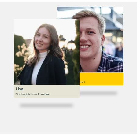
Niek
VWO 6, N&T/N&G
Lisa
Sociologie aan Erasmus