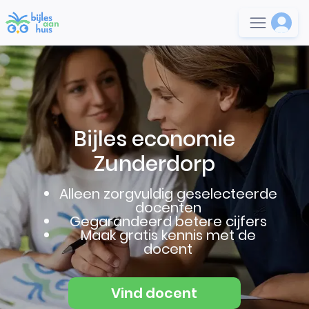
Bijles economie
Zunderdorp
Alleen zorgvuldig geselecteerde
docenten
Gegarandeerd betere cijfers
Maak gratis kennis met de
docent
Vind docent