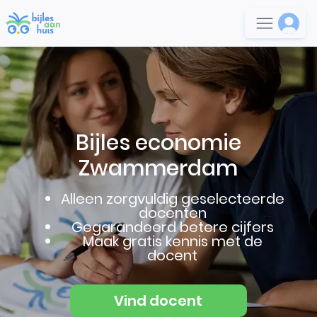
Bijles economie
Zwammerdam
Alleen zorgvuldig geselecteerde
docenten
Gegarandeerd betere cijfers
Maak gratis kennis met de
docent
Vind docent