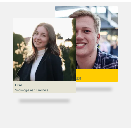
Niek
VWO 6, N&T/N&G
Lisa
Sociologie aan Erasmus