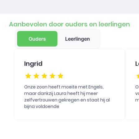
Aanbevolen door ouders en leerlingen
Ouders
Leerlingen
Ingrid
L
Onze zoon heeft moeite met Engels,
O
maar dankzij Laura heeft hij meer
v
zelfvertrouwen gekregen en staat hij al
m
bijna voldoende