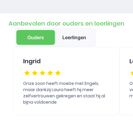
Aanbevolen door ouders en leerlingen
Ouders
Leerlingen
Ingrid
L
Onze zoon heeft moeite met Engels,
O
maar dankzij Laura heeft hij meer
v
zelfvertrouwen gekregen en staat hij al
m
bijna voldoende