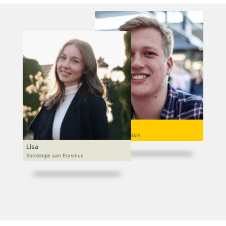
Niek
VWO 6, N&T/N&G
Lisa
Sociologie aan Erasmus