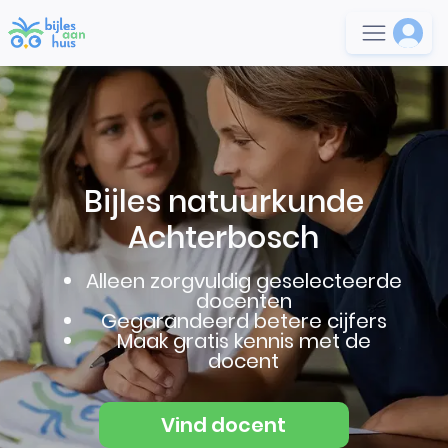
Bijles natuurkunde
Achterbosch
Alleen zorgvuldig geselecteerde
docenten
Gegarandeerd betere cijfers
Maak gratis kennis met de
docent
Vind docent