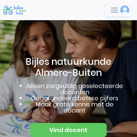
Bijles natuurkunde
Almere-Buiten
Alleen zorgvuldig geselecteerde
docenten
Gegarandeerd betere cijfers
Maak gratis kennis met de
docent
Vind docent