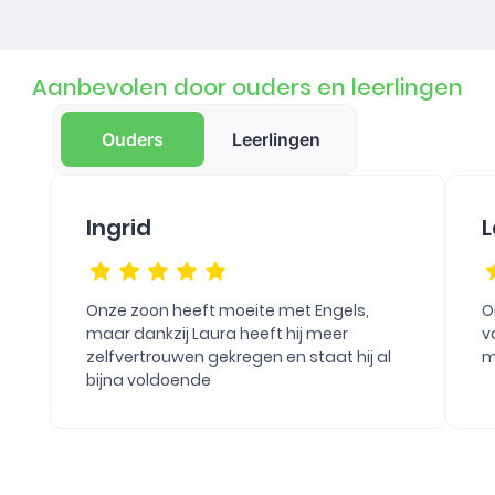
Aanbevolen door ouders en leerlingen
Ouders
Leerlingen
Ingrid
L
Onze zoon heeft moeite met Engels,
O
maar dankzij Laura heeft hij meer
v
zelfvertrouwen gekregen en staat hij al
m
bijna voldoende