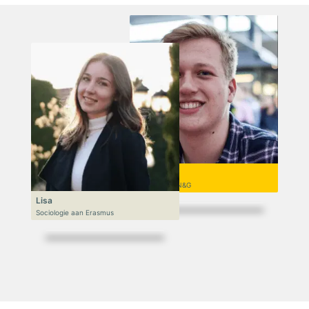
Niek
VWO 6, N&T/N&G
Lisa
Sociologie aan Erasmus