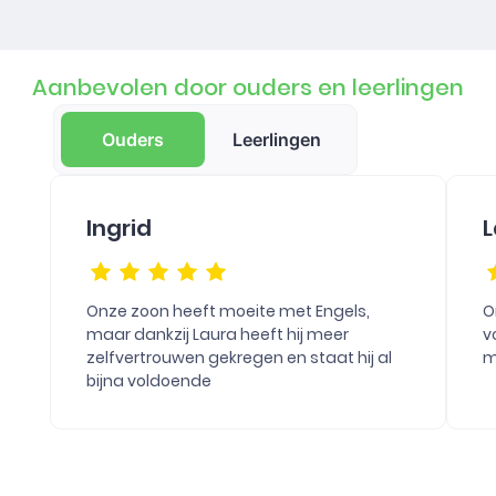
Aanbevolen door ouders en leerlingen
Ouders
Leerlingen
Ingrid
L
Onze zoon heeft moeite met Engels,
O
maar dankzij Laura heeft hij meer
v
zelfvertrouwen gekregen en staat hij al
m
bijna voldoende