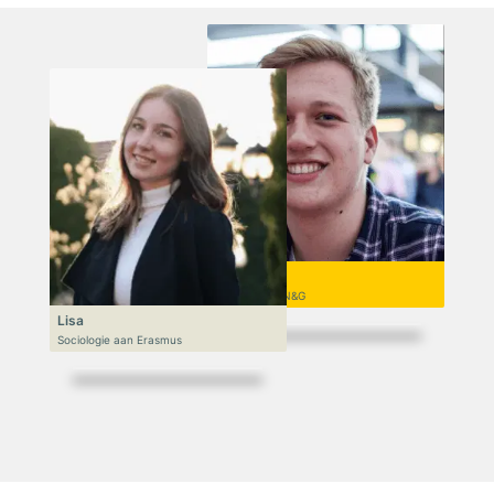
Niek
VWO 6, N&T/N&G
Lisa
Sociologie aan Erasmus