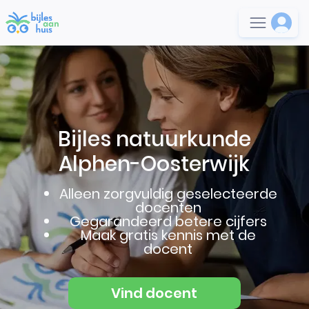
Bijles natuurkunde
Alphen-Oosterwijk
Alleen zorgvuldig geselecteerde
docenten
Gegarandeerd betere cijfers
Maak gratis kennis met de
docent
Vind docent