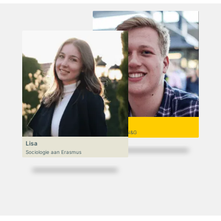
Niek
VWO 6, N&T/N&G
Lisa
Sociologie aan Erasmus