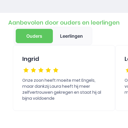
Aanbevolen door ouders en leerlingen
Ouders
Leerlingen
Ingrid
L
Onze zoon heeft moeite met Engels,
O
maar dankzij Laura heeft hij meer
v
zelfvertrouwen gekregen en staat hij al
m
bijna voldoende