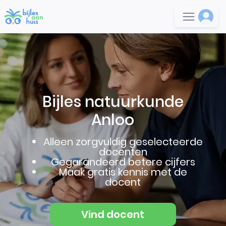
Bijles natuurkunde
Anloo
Alleen zorgvuldig geselecteerde
docenten
Gegarandeerd betere cijfers
Maak gratis kennis met de
docent
Vind docent