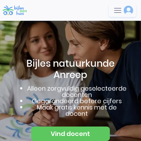
Bijles natuurkunde
Anreep
Alleen zorgvuldig geselecteerde
docenten
Gegarandeerd betere cijfers
Maak gratis kennis met de
docent
Vind docent