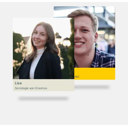
Niek
VWO 6, N&T/N&G
Lisa
Sociologie aan Erasmus