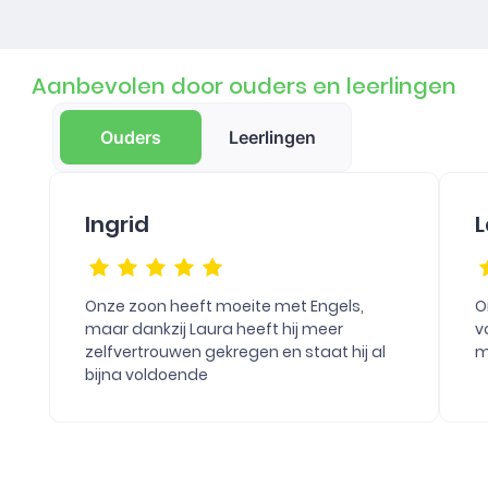
Aanbevolen door ouders en leerlingen
Ouders
Leerlingen
Ingrid
L
Onze zoon heeft moeite met Engels,
O
maar dankzij Laura heeft hij meer
v
zelfvertrouwen gekregen en staat hij al
m
bijna voldoende