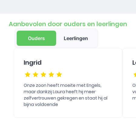
Aanbevolen door ouders en leerlingen
Ouders
Leerlingen
Ingrid
L
Onze zoon heeft moeite met Engels,
O
maar dankzij Laura heeft hij meer
v
zelfvertrouwen gekregen en staat hij al
m
bijna voldoende