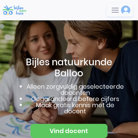
Bijles natuurkunde
Balloo
Alleen zorgvuldig geselecteerde
docenten
Gegarandeerd betere cijfers
Maak gratis kennis met de
docent
Vind docent