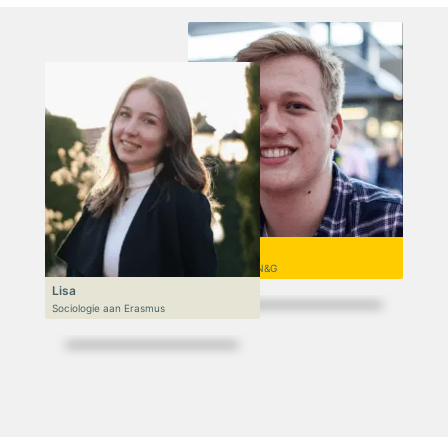
Niek
VWO 6, N&T/N&G
Lisa
Sociologie aan Erasmus