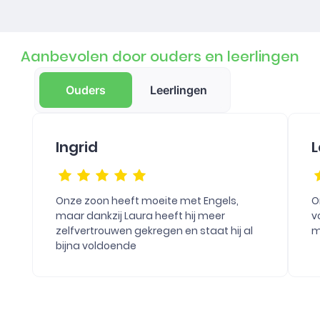
Aanbevolen door ouders en leerlingen
Ouders
Leerlingen
Ingrid
L
Onze zoon heeft moeite met Engels,
O
maar dankzij Laura heeft hij meer
v
zelfvertrouwen gekregen en staat hij al
m
bijna voldoende