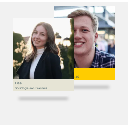
Niek
VWO 6, N&T/N&G
Lisa
Sociologie aan Erasmus