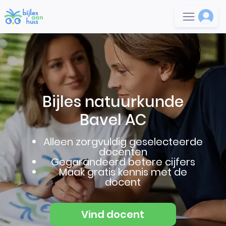
Bijles natuurkunde
Bavel AC
Alleen zorgvuldig geselecteerde
docenten
Gegarandeerd betere cijfers
Maak gratis kennis met de
docent
Vind docent